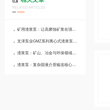
RELATED ARTICLES
矿用渣浆泵：让高磨蚀矿浆在强悍泵送中驯服前行
支泽泵业GMZ系列离心式渣浆泵：高磨蚀工况下的“硬核”输送专家
渣浆泵：矿山、冶金与环保领域固液输送的核心设备
渣浆泵：复杂固液介质输送核心装备，赋能多行业高效稳定生产