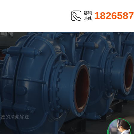
1826587
咨询
热线
有效的渣浆输送