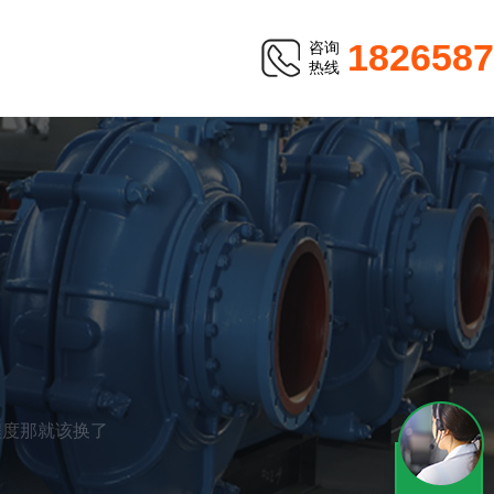
1826587
咨询
热线
程度那就该换了