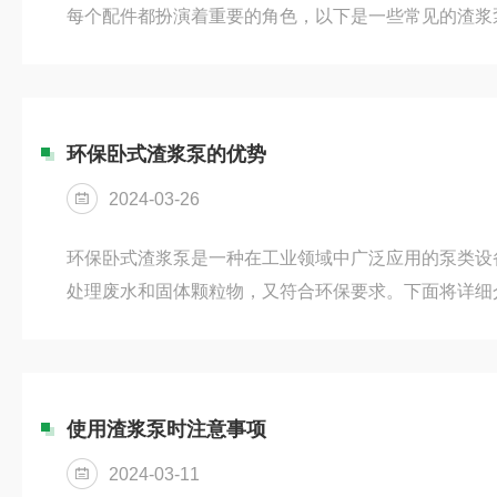
每个配件都扮演着重要的角色，以下是一些常见的渣浆
主要过流部件之一，负责输送介质。其形状和材质直接
能。一个高效且耐用的叶轮可以显著提升泵的整体表现
的主体结构，同时与介质直接接触。3、泵盖：覆盖在
部影响。泵体和泵盖保护内部零件不受外界影响，同时
环保卧式渣浆泵的优势
有效输送。4、后护板：位于泵体...
2024-03-26
环保卧式渣浆泵是一种在工业领域中广泛应用的泵类设
处理废水和固体颗粒物，又符合环保要求。下面将详细
1、具有较高的效率。其设计结构使得泵可以有效抽取
污水，不易堵塞，提高了泵的工作效率。在工业生产过
水、渣浆等处理并排放，减少了生产过程中的能源消耗
率。2、具有较低的能耗。采用良好的设计和材料，降
使用渣浆泵时注意事项
节约了能源资源。与传统泵相比，它在...
2024-03-11