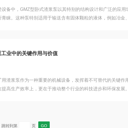
类设备中，GMZ型卧式渣浆泵以其特别的结构设计和广泛的应用
所青睐。这种泵特别适用于输送含有固体颗粒的液体，例如冶金
、建材等行业的浆体输送。主要特点是其高效的耐磨性能和*的通
采用的耐磨材料和大流道设计，使得即使在输送磨蚀性较强的渣
低的磨损率和较长的服务寿命。此外，该泵的过流部件采用了可
一部分受到严重磨损，可以只更换受损部分而不必整体替换，从
重工业中的关键作用与价值
设计上，采用了卧式结...
矿用渣浆泵作为一种重要的机械设备，发挥着不可替代的关键作
在提高生产效率上，更在于推动整个行业的科技进步和环保发展
用渣浆泵在重工业中的关键作用与价值。1、在矿业开采中扮演着
矿石的开采过程中，会产生大量的废渣、泥浆等废弃物。它通过其
些废弃物有效地排出矿井，为矿山的正常运作提供保障。同时，
高矿山的生产效率，降低人工劳动强度，为企业的经济效益做出
跳转到第
页