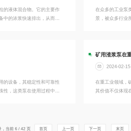
粒的液体混合物。它的主要作
在众多的工业泵
备中的浓浆快速排出，从而达
景，被众多行业
曲的叶片组成，叶片之间会形
山、电力、化工
和正压区，从而将介质推进。
力。这得益于其
固液混合体的理想设备。提升作
时，也能保证较
率的目的。例如，在选矿生产
的结构，一旦某
矿用渣浆泵在
低了维护成本。在
2024-02-15
用的设备，其稳定性和可靠性
在重工业领域，
殊性，这类泵在使用过程中易
其价值不仅体现
的故障排除对于延长泵的使用
文将深入探讨矿
故障排除的基本技巧。一、维
重要的角色。在
，重点是检查泵体和叶轮的磨损
输送能力，将这
使用频率和工作条件适时更
泵的应用还能提
录，当前 6 / 42 页
首页
上一页
下一页
末页