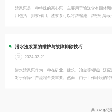
渣浆泵是一种特殊的离心泵，主要用于输送含有固体颗
用包括：排浆作用。渣浆泵可以将浓缩池、浓密机等设
到加速脱水的效果。输送作用。渣浆泵的叶轮由许多弯
成一定的容积，当泵运转时，容积不断变化形成负压区
渣浆泵可以输送浓度达到60%的浆料，是输送高浓度
用。渣浆泵还可以通过提升浆料，达到提高设备生产效
潜水渣浆泵的维护与故障排除技巧
线上，渣浆泵可以将选矿浆料提升到一...
2024-02-21
潜水渣浆泵作为一种在矿业、建筑、冶金等领域广泛应
对于保障生产流程至关重要。然而，由于工作环境的特
受磨损、堵塞等问题的影响，因此，定期的维护和正确
寿命、提高工作效率具有重要意义。以下是一些维护和
护技巧：1.定期检查：定期对潜水渣浆泵进行全面检查
情况，以及电机的密封性能。对于易磨损部件，应根据
共 332 条记