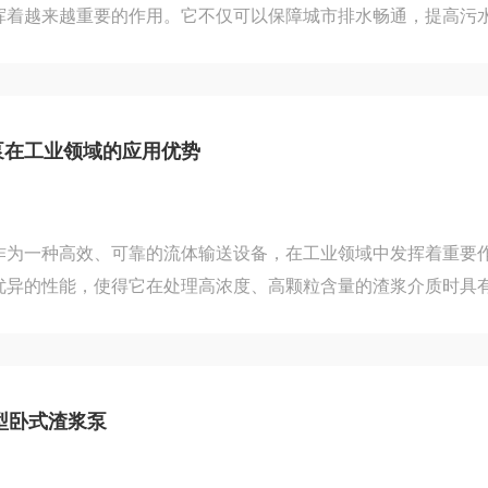
挥着越来越重要的作用。它不仅可以保障城市排水畅通，提高污
境污染，还能提升城市品质，改善居民生活环境。1.定义与工作
水污水泵，是一种专门用于排放含有污水、污泥或固体颗粒的液
作原理是将泵置于液体中，通过电动机驱动叶轮旋转，从而产生
然后通过管道排放到一定位置，完成排水作业。2.应用领域-城
泵在工业领域的应用优势
城市生活污水...
作为一种高效、可靠的流体输送设备，在工业领域中发挥着重要
优异的性能，使得它在处理高浓度、高颗粒含量的渣浆介质时具
将从多个方面探讨立式液下渣浆泵在工业领域的应用优势。1、具
于其特殊的设计，泵体能够直接浸入液体中，有效减少了吸程损
效率。同时，泵的叶轮和流道经过优化设计，能够更好地适应渣
从而实现高效、稳定的输送。这使得它在矿山、冶金、电力等需
型卧式渣浆泵
领域具有广泛的应用前...