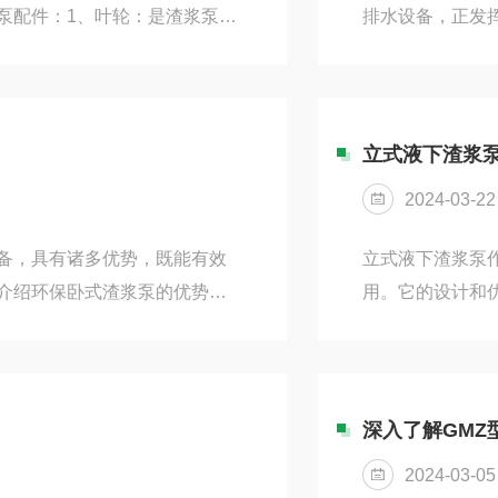
泵配件：1、叶轮：是渣浆泵的
排水设备，正发
影响到泵的输送效率和耐磨性
理效率，减少环
。2、泵体：作为容纳其他零件
下排污泵又称潜
泵体上方，保护内部零件免受外
泵类设备。其工
形成过流腔室，确保介质能够
将液体吸入泵体，
立式液下渣浆
水系统：用于排放
2024-03-22
备，具有诸多优势，既能有效
立式液下渣浆泵
介绍环保卧式渣浆泵的优势。
用。它的设计和
和输送含有固体颗粒物的液体和
著的优势。本文
程中，能够快速、稳定地将废
的输送能力。由
和人力投入，提高了生产效
提高了泵的吸入
低了泵的摩擦损耗和能源消耗，
质的流动特性，
深入了解GMZ
量输送渣浆的工业
2024-03-05