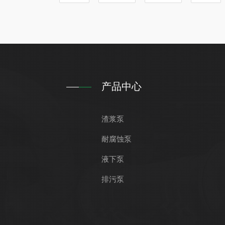
献。2、在选矿工
产品中心
渣浆泵
耐腐蚀泵
液下泵
排污泵