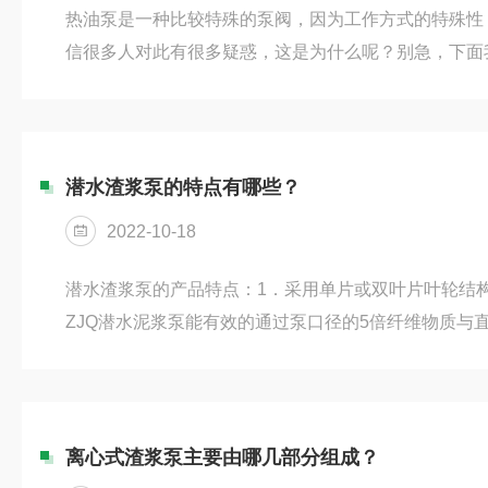
热油泵是一种比较特殊的泵阀，因为工作方式的特殊性
信很多人对此有很多疑惑，这是为什么呢？别急，下面
缘故，以及如何预热，预热时需要注意哪些。热油泵如
水，与温度高达200～350℃的热油混合，就会发生
泵体后，泵体各部位不均匀受热发生不均匀膨胀，引起
腰现象，产生振动。热油泵输送介质的粘度大，在常温
潜水渣浆泵的特点有哪些？
固，造成泵不能启动或启动时间过...
2022-10-18
潜水渣浆泵的产品特点：1．采用单片或双叶片叶轮结
ZJQ潜水泥浆泵能有效的通过泵口径的5倍纤维物质与
粒。2．机械密封采用新型硬质耐腐的钛化钨材料，可使
上。3．整体结构紧凑、体积小、噪声小、节能效果显
入水中即可工作，大大减少工程造价。4．该泵密封油
测传感器，定子绕组内预埋了热敏元件，对水泵电机自
离心式渣浆泵主要由哪几部分组成？
备全自动控制柜，对泵...