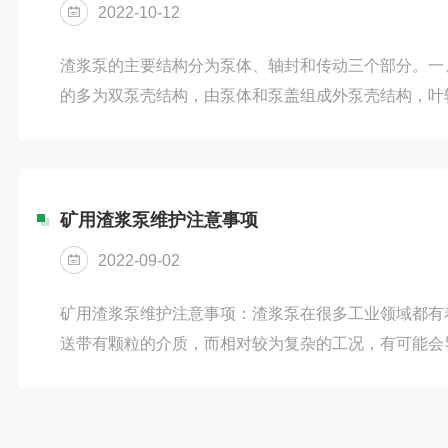
2022-10-12
渣浆泵的主要结构分为泵体、轴封和传动三个部分。一
的多为双泵壳结构，由泵体和泵盖组成外泵壳结构，叶
成内泵壳结构。渣浆泵外泵壳结构的制造材料有灰铁、
也被称为水泵的过流部件，制造材料也有三种，分别是KMTB
胶。渣浆泵的内泵壳结构也就是过流部件，在泵备件的
高，这也就意味着它代表了渣浆泵的核心质量水平，是
​矿用渣浆泵维护注意事项
分。二、渣浆泵的轴封渣浆泵的...
2022-09-02
矿用渣浆泵维护注意事项：渣浆泵在很多工业领域都有
送带有颗粒的介质，而相对较为复杂的工况，有可能会
到较大磨损，为了延长使用寿命，办法是加强日常维护
统可靠、管路系统可靠。2、部分部件属于易损件，在
情况，及时对其进行维修或更换。渣浆泵易损件维修或