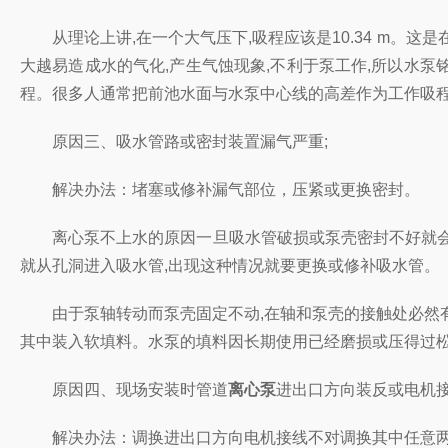
从理论上讲,在一个大气压下,吸程应该是10.34 m。这是
大越易造成水的气化,产生气蚀现象,不利于泵工作,所以水泵铭
程。很多人通常把前池水面与水泵中心线的高差作为工作吸程
原因三、吸水管路或密封装置漏气严重;
解决办法：堵塞或修补漏气部位，压紧或更换密封。
离心泵不上水的原因一旦吸水管破损或泵壳密封不好就会有空
就从孔洞进入吸水管,出现这种情况就要更换或修补吸水管。
由于泵轴转动而泵壳固定不动,在轴和泵壳的接触处必然有一
其中装入软填料。水泵的填料因长期使用已经磨损或压得过松
原因四、现场安装时管道
离心泵
进出口方向装反或电机接
解决办法：调换进出口方向电机接线不对调换其中任意两